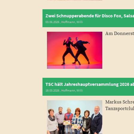
Zwei Schnupperabende für Disco Fox, Sals
03.06.2026
, Hoffmann, Willi
Am Donnersta
TSC hält Jahreshauptversammlung 2026 a
18.03.2026
, Hoffmann, Willi
Markus Schre
Tanzsportclu