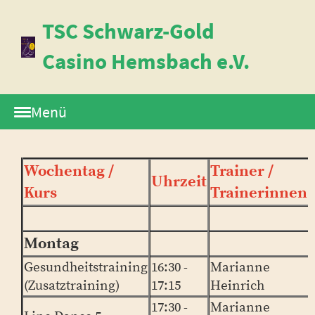
TSC Schwarz-Gold
Casino Hemsbach e.V.
Menü
Wochentag /
Trainer /
Uhrzeit
Kurs
Trainerinnen
Montag
Gesundheitstraining
16:30 -
Marianne
(Zusatztraining)
17:15
Heinrich
17:30 -
Marianne