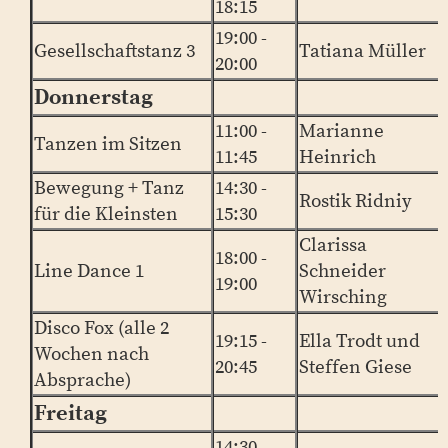
18:15
19:00 -
Gesellschaftstanz 3
Tatiana Müller
20:00
Donnerstag
11:00 -
Marianne
Tanzen im Sitzen
11:45
Heinrich
Bewegung + Tanz
14:30 -
Rostik Ridniy
für die Kleinsten
15:30
Clarissa
18:00 -
Line Dance 1
Schneider
19:00
Wirsching
Disco Fox (alle 2
19:15 -
Ella Trodt und
Wochen nach
20:45
Steffen Giese
Absprache)
Freitag
14:30 -