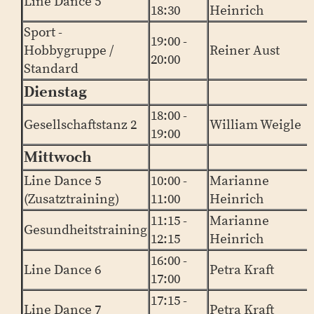
Line Dance 5
18:30
Heinrich
Sport -
19:00 -
Hobbygruppe /
Reiner Aust
20:00
Standard
Dienstag
18:00 -
Gesellschaftstanz 2
William Weigle
19:00
Mittwoch
Line Dance 5
10:00 -
Marianne
(Zusatztraining)
11:00
Heinrich
11:15 -
Marianne
Gesundheitstraining
12:15
Heinrich
16:00 -
Line Dance 6
Petra Kraft
17:00
17:15 -
Line Dance 7
Petra Kraft