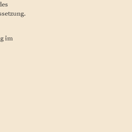
des
ssetzung.
ng im