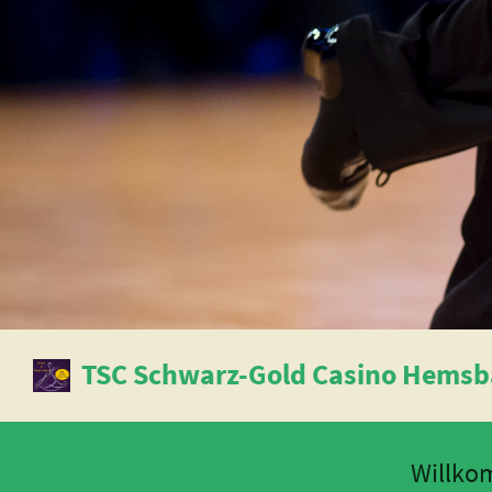
TSC Schwarz-Gold Casino Hemsba
Willk